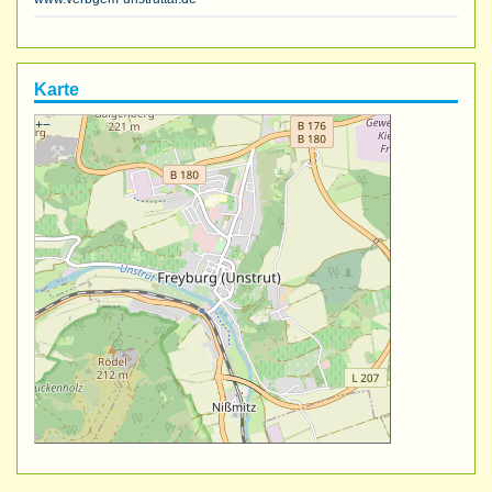
Karte
+
−