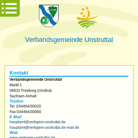
Verbandsgemeinde Unstruttal
Kontakt
Verbandsgemeinde Unstruttal
Markt 1
06632
Freyburg (Unstrut)
Sachsen-Anhalt
Telefon
Tel.
034464/30020
Fax
034464/30060
E-Mail
hauptamt@verbgem-unstruttal.de
hauptamt@verbgem-unstruttal.de-mail.de
Web
www.verbgem-unstruttal.de