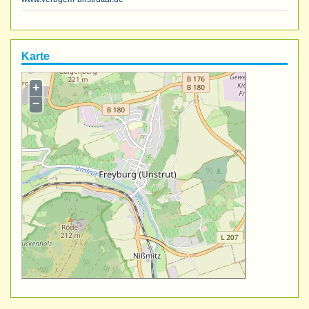
Karte
+
−