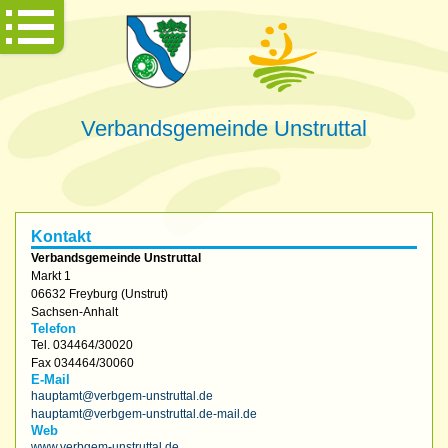
Verbandsgemeinde Unstruttal
Kontakt
Verbandsgemeinde Unstruttal
Markt 1
06632
Freyburg (Unstrut)
Sachsen-Anhalt
Telefon
Tel.
034464/30020
Fax
034464/30060
E-Mail
hauptamt@verbgem-unstruttal.de
hauptamt@verbgem-unstruttal.de-mail.de
Web
www.verbgem-unstruttal.de