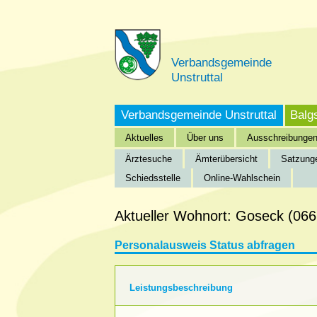
Verbandsgemeinde
Unstruttal
Verbandsgemeinde Unstruttal
Balg
Aktuelles
Über uns
Ausschreibunge
Ärztesuche
Ämterübersicht
Satzung
Schiedsstelle
Online-Wahlschein
Startseite
»
Verbandsgemeinde Unstruttal
»
Bürgeri
Aktueller Wohnort: Goseck (06
Personalausweis Status abfragen
Leistungsbeschreibung