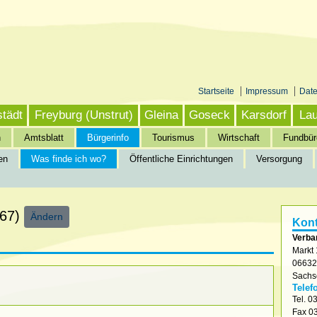
Startseite
Impressum
Dat
städt
Freyburg (Unstrut)
Gleina
Goseck
Karsdorf
Lau
n
Amtsblatt
Bürgerinfo
Tourismus
Wirtschaft
Fundbür
en
Was finde ich wo?
Öffentliche Einrichtungen
Versorgung
nfo
»
Was finde ich wo?
667)
Ändern
Kont
Verba
Markt 
0663
Sachs
Telef
Tel.
03
Fax
03