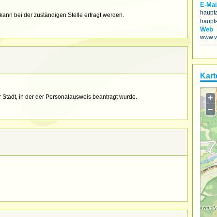
E-Mai
haupt
ann bei der zuständigen Stelle erfragt werden.
haupt
Web
www.v
Kart
+
r Stadt, in der der Personalausweis beantragt wurde.
−