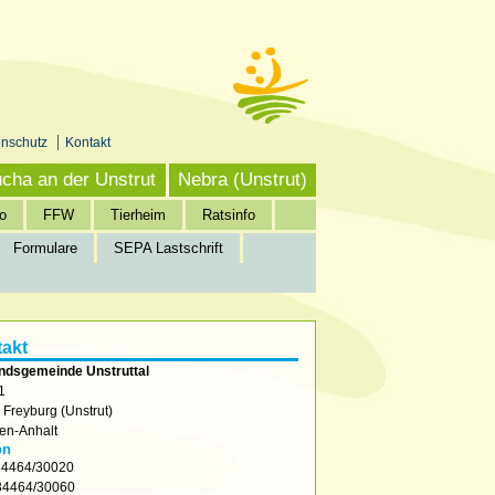
enschutz
Kontakt
cha an der Unstrut
Nebra (Unstrut)
o
FFW
Tierheim
Ratsinfo
Formulare
SEPA Lastschrift
akt
ndsgemeinde Unstruttal
1
2
Freyburg (Unstrut)
en-Anhalt
on
4464/30020
4464/30060