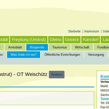
Startseite
Impressum
Dat
städt
Freyburg (Unstrut)
Gleina
Goseck
Karsdorf
Lau
n
Amtsblatt
Bürgerinfo
Tourismus
Wirtschaft
Fundbür
en
Was finde ich wo?
Öffentliche Einrichtungen
Versorgung
nfo
»
Was finde ich wo?
nstrut) - OT Weischütz
Ändern
Kont
Verba
Markt 
0663
Sachs
Telef
Tel.
03
Fax
03