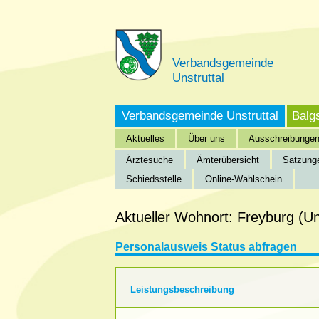
Verbandsgemeinde
Unstruttal
Verbandsgemeinde Unstruttal
Balg
Aktuelles
Über uns
Ausschreibunge
Ärztesuche
Ämterübersicht
Satzung
Schiedsstelle
Online-Wahlschein
Startseite
»
Verbandsgemeinde Unstruttal
»
Bürgeri
Aktueller Wohnort: Freyburg (U
Personalausweis Status abfragen
Leistungsbeschreibung