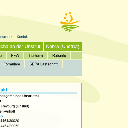
enschutz
Kontakt
cha an der Unstrut
Nebra (Unstrut)
o
FFW
Tierheim
Ratsinfo
Formulare
SEPA Lastschrift
akt
ndsgemeinde Unstruttal
1
2
Freyburg (Unstrut)
en-Anhalt
on
4464/30020
4464/30060