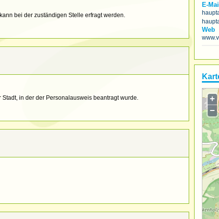
E-Mai
haupt
ann bei der zuständigen Stelle erfragt werden.
haupt
Web
www.v
Kart
+
r Stadt, in der der Personalausweis beantragt wurde.
−