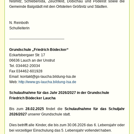
Nißmitz, Schleberoda, Zeuchfeld, Dobichau und Pödelist sowie die
Gemeinde Balgstädt mit den Ortsteilen Größnitz und Städten.
N. Reinboth
Schulleiterin
----------------------------------------------
Grundschule „Friedrich Bödecker“
Eckartsbergaer Str. 17
06636 Lauch an der Unstrut
Tel. 034462-20034
Fax 034462-601928
Email: kontakt@gs-laucha.bildung-lsa.de
Web:
http://www.gs-laucha.bildung-lsa.de
Schulaufnahme für das Jahr 2026/2027 in der Grundschule
Friedrich Bödecker Laucha
Bis zum
28.02.2025
findet die
Schulaufnahme für das Schuljahr
2026/2027
unserer Grundschule statt.
Dies betrifft alle Kinder, die bis zum 30.06.2026 das 6. Lebensjahr oder
bei vorzeitiger Einschulung das 5. Lebensjahr vollendet haben.