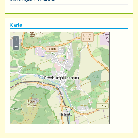
Karte
+
−