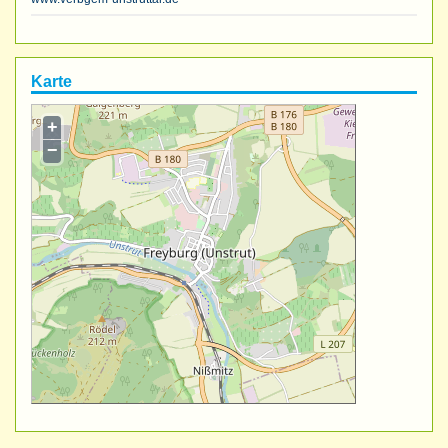
Karte
+
−