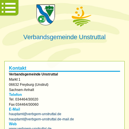
Verbandsgemeinde Unstruttal
Kontakt
Verbandsgemeinde Unstruttal
Markt 1
06632
Freyburg (Unstrut)
Sachsen-Anhalt
Telefon
Tel.
034464/30020
Fax
034464/30060
E-Mail
hauptamt@verbgem-unstruttal.de
hauptamt@verbgem-unstruttal.de-mail.de
Web
www.verbgem-unstruttal.de