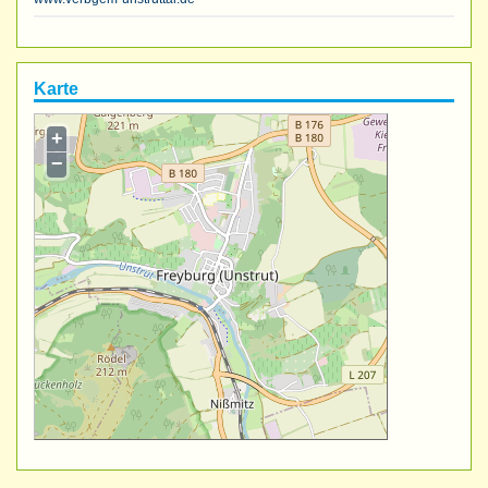
Karte
+
−