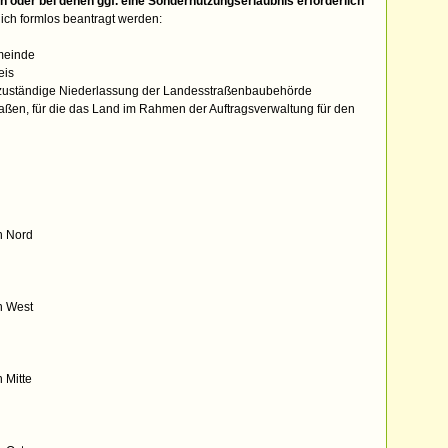
oder bei denen ggf. eine Sondernutzungserlaubnis erforderlich
ich formlos beantragt werden:
meinde
eis
h zuständige Niederlassung der Landesstraßenbaubehörde
raßen, für die das Land im Rahmen der Auftragsverwaltung für den
h Nord
h West
 Mitte