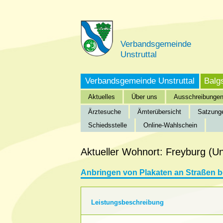
Verbandsgemeinde
Unstruttal
Verbandsgemeinde Unstruttal
Balg
Aktuelles
Über uns
Ausschreibunge
Ärztesuche
Ämterübersicht
Satzung
Schiedsstelle
Online-Wahlschein
Startseite
»
Verbandsgemeinde Unstruttal
»
Bürgeri
Aktueller Wohnort: Freyburg (Un
Anbringen von Plakaten an Straßen 
Leistungsbeschreibung