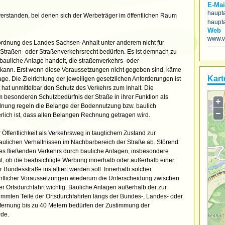
E-Mai
haupt
standen, bei denen sich der Werbeträger im öffentlichen Raum
haupt
Web
www.v
rdnung des Landes Sachsen-Anhalt unter anderem nicht für
Straßen- oder Straßenverkehrsrecht bedürfen. Es ist demnach zu
bauliche Anlage handelt, die straßenverkehrs- oder
 kann. Erst wenn diese Voraussetzungen nicht gegeben sind, käme
Kart
. Die Zielrichtung der jeweiligen gesetzlichen Anforderungen ist
 hat unmittelbar den Schutz des Verkehrs zum Inhalt. Die
 besonderen Schutzbedürfnis der Straße in ihrer Funktion als
+
dnung regeln die Belange der Bodennutzung bzw. baulich
−
rlich ist, dass allen Belangen Rechnung getragen wird.
 Öffentlichkeit als Verkehrsweg in tauglichem Zustand zur
aulichen Verhältnissen im Nachbarbereich der Straße ab. Störend
des fließenden Verkehrs durch bauliche Anlagen, insbesondere
t, ob die beabsichtigte Werbung innerhalb oder außerhalb einer
 Bundesstraße installiert werden soll. Innerhalb solcher
echtlicher Voraussetzungen wiederum die Unterscheidung zwischen
 Ortsdurchfahrt wichtig. Bauliche Anlagen außerhalb der zur
mmten Teile der Ortsdurchfahrten längs der Bundes-, Landes- oder
tfernung bis zu 40 Metern bedürfen der Zustimmung der
de.