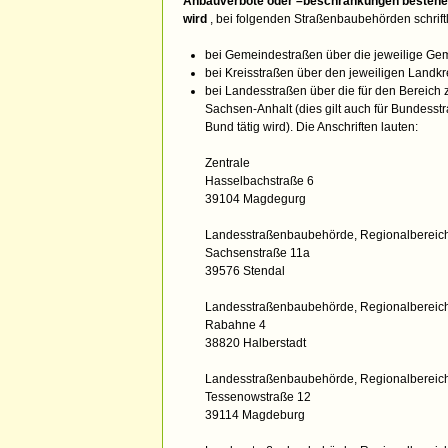
Anbauverbote oder –beschränkungen bestehen 
wird
, bei folgenden Straßenbaubehörden schriftl
bei Gemeindestraßen über die jeweilige Ge
bei Kreisstraßen über den jeweiligen Landkr
bei Landesstraßen über die für den Bereic
Sachsen-Anhalt (dies gilt auch für Bundesst
Bund tätig wird). Die Anschriften lauten:
Zentrale
Hasselbachstraße 6
39104 Magdegurg
Landesstraßenbaubehörde, Regionalbereic
Sachsenstraße 11a
39576 Stendal
Landesstraßenbaubehörde, Regionalbereic
Rabahne 4
38820 Halberstadt
Landesstraßenbaubehörde, Regionalbereich
Tessenowstraße 12
39114 Magdeburg