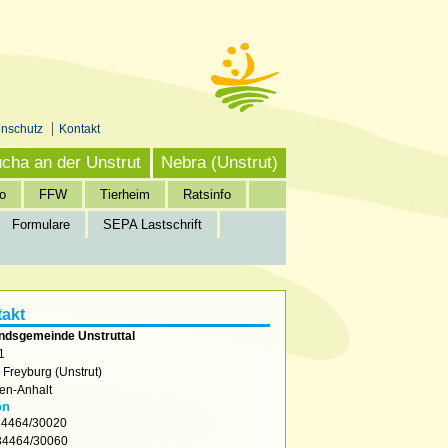
enschutz
Kontakt
cha an der Unstrut
Nebra (Unstrut)
o
FFW
Tierheim
Ratsinfo
Formulare
SEPA Lastschrift
akt
ndsgemeinde Unstruttal
1
2
Freyburg (Unstrut)
en-Anhalt
on
4464/30020
4464/30060