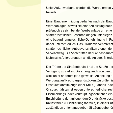
Unter Außenwerbung werden die Werbeformen ver
befindet.
Einer Baugenehmigung bedarf es nach der Bauo
Werbeanlagen, soweit sie einer Zulassung nach 
prüfen, ob es sich bei der Werbeanlage um eine 
straßenrechtlichen Beschränkungen unterliegen
eine bauordnungsrechtliche Genehmigung in Frage
dabei unterschiedlich. Das Straßenverkehrsrecht
straßenrechtlichen Anbauvorschriften dienen dem
Verkehrsweg. Die Vorschriften der Landesbauor
technische Anforderungen an die Anlage. Erforde
Der Träger der Straßenbaulast hat die Straße der
Verfügung zu stellen. Dies hängt auch von den b
wirkt unter anderem jede (gewollte) Ablenkung 
Werbung, auf Nachbargrundstücken. Zu prüfen is
Ortsdurchfahrt im Zuge einer Kreis-, Landes- oder
Ortsdurchfahrten ist wegen unterschiedlicher r
Erschließungs- oder Verknüpfungsbereichen einer
Erschließung der anliegenden Grundstücke besti
Kreisstraßen (Erschließungsbereich) in einer En
zuständigen unten angegeben Straßenbaubehör