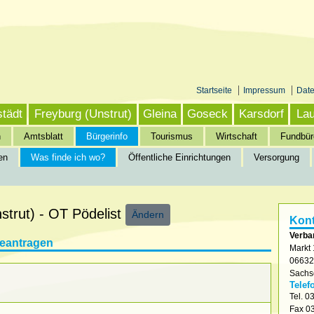
Startseite
Impressum
Dat
städt
Freyburg (Unstrut)
Gleina
Goseck
Karsdorf
Lau
n
Amtsblatt
Bürgerinfo
Tourismus
Wirtschaft
Fundbür
en
Was finde ich wo?
Öffentliche Einrichtungen
Versorgung
nfo
»
Was finde ich wo?
strut) - OT Pödelist
Ändern
Kont
Verba
beantragen
Markt 
0663
Sachs
Telef
Tel.
03
Fax
03