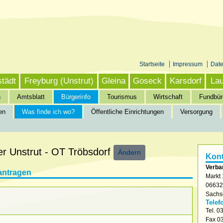
Startseite
Impressum
Dat
städt
Freyburg (Unstrut)
Gleina
Goseck
Karsdorf
Lau
n
Amtsblatt
Bürgerinfo
Tourismus
Wirtschaft
Fundbür
en
Was finde ich wo?
Öffentliche Einrichtungen
Versorgung
nfo
»
Was finde ich wo?
er Unstrut - OT Tröbsdorf
Ändern
Kont
Verba
antragen
Markt 
0663
Sachs
Telef
Tel.
03
Fax
03