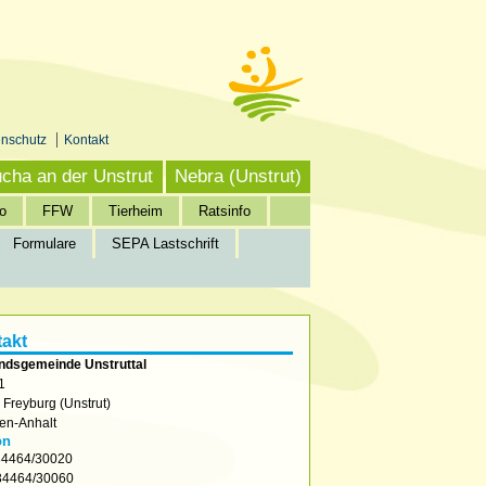
enschutz
Kontakt
cha an der Unstrut
Nebra (Unstrut)
o
FFW
Tierheim
Ratsinfo
Formulare
SEPA Lastschrift
akt
ndsgemeinde Unstruttal
1
2
Freyburg (Unstrut)
en-Anhalt
on
4464/30020
4464/30060