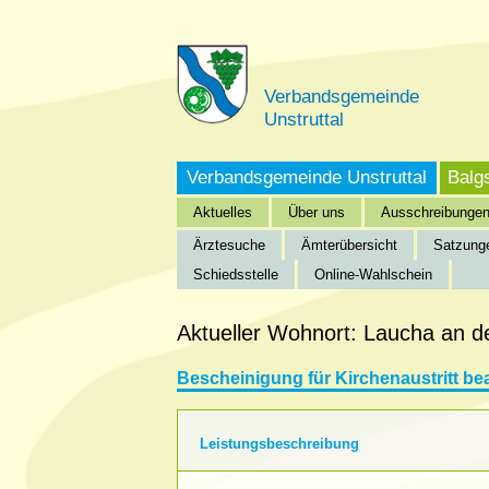
Verbandsgemeinde
Unstruttal
Verbandsgemeinde Unstruttal
Balg
Aktuelles
Über uns
Ausschreibunge
Ärztesuche
Ämterübersicht
Satzung
Schiedsstelle
Online-Wahlschein
Startseite
»
Verbandsgemeinde Unstruttal
»
Bürgeri
Aktueller Wohnort: Laucha an d
Bescheinigung für Kirchenaustritt be
Leistungsbeschreibung