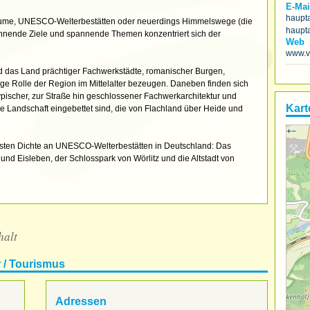
E-Mai
haupt
äume, UNESCO-Welterbestätten oder neuerdings Himmelswege (die
haupt
ohnende Ziele und spannende Themen konzentriert sich der
Web
www.v
nd das Land prächtiger Fachwerkstädte, romanischer Burgen,
tige Rolle der Region im Mittelalter bezeugen. Daneben finden sich
 typischer, zur Straße hin geschlossener Fachwerkarchitektur und
Kart
ige Landschaft eingebettet sind, die von Flachland über Heide und
+
−
hsten Dichte an UNESCO-Welterbestätten in Deutschland: Das
und Eisleben, der Schlosspark von Wörlitz und die Altstadt von
halt
 / Tourismus
Adressen