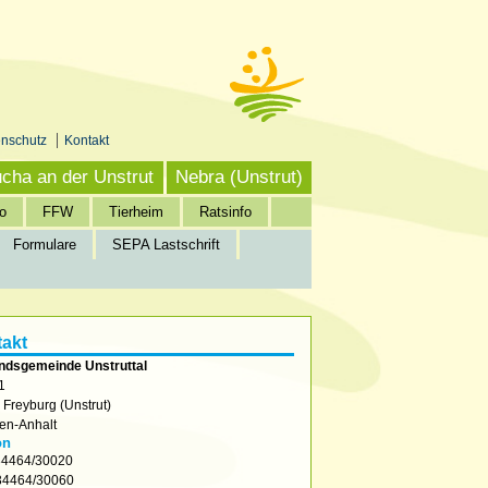
enschutz
Kontakt
cha an der Unstrut
Nebra (Unstrut)
o
FFW
Tierheim
Ratsinfo
Formulare
SEPA Lastschrift
akt
ndsgemeinde Unstruttal
1
2
Freyburg (Unstrut)
en-Anhalt
on
4464/30020
4464/30060