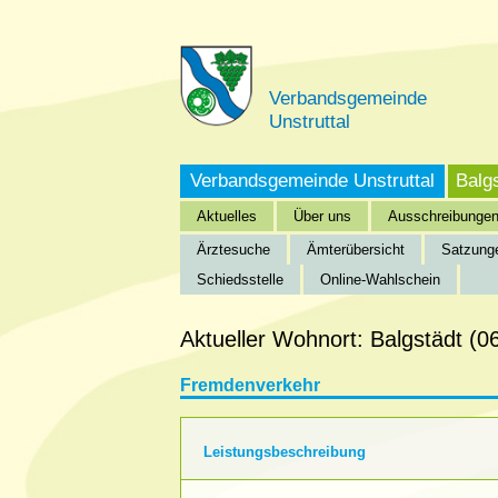
Verbandsgemeinde
Unstruttal
Verbandsgemeinde Unstruttal
Balg
Aktuelles
Über uns
Ausschreibunge
Ärztesuche
Ämterübersicht
Satzung
Schiedsstelle
Online-Wahlschein
Startseite
»
Verbandsgemeinde Unstruttal
»
Bürgeri
Aktueller Wohnort: Balgstädt (
Fremdenverkehr
Leistungsbeschreibung