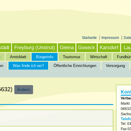
Startseite
Impressum
Dat
städt
Freyburg (Unstrut)
Gleina
Goseck
Karsdorf
Lau
n
Amtsblatt
Bürgerinfo
Tourismus
Wirtschaft
Fundbür
en
Was finde ich wo?
Öffentliche Einrichtungen
Versorgung
nfo
»
Was finde ich wo?
06632)
Ändern
Kont
Verba
Markt 
0663
Sachs
Telef
Tel.
03
Fax
03