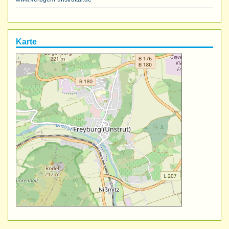
Karte
+
−