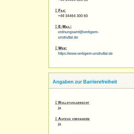
Fax:
+49 34464 300 60
E-Mail:
ordnungsamt@verbgem-
unstruttal.de
Web:
https://www.verbgem-unstruttal.de
Angaben zur Barrierefreiheit
Rollstuhlgerecht
ja
Aufzug vorhanden
ja