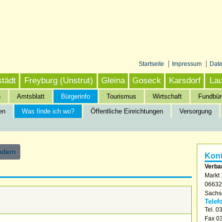
Startseite
Impressum
Dat
städt
Freyburg (Unstrut)
Gleina
Goseck
Karsdorf
Lau
n
Amtsblatt
Bürgerinfo
Tourismus
Wirtschaft
Fundbür
en
Was finde ich wo?
Öffentliche Einrichtungen
Versorgung
nfo
»
Was finde ich wo?
ndern
Kont
Verba
Markt 
0663
Sachs
Telef
Tel.
03
Fax
03