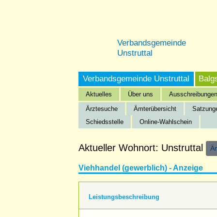
Verbandsgemeinde
Unstruttal
Verbandsgemeinde Unstruttal
Balg
Aktuelles
Über uns
Ausschreibunge
Ärztesuche
Ämterübersicht
Satzung
Schiedsstelle
Online-Wahlschein
Startseite
»
Verbandsgemeinde Unstruttal
»
Bürgeri
Aktueller Wohnort: Unstruttal
Ä
Viehhandel (gewerblich) - Anzeige
Leistungsbeschreibung