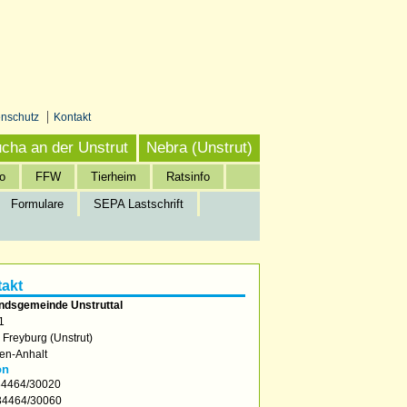
enschutz
Kontakt
cha an der Unstrut
Nebra (Unstrut)
o
FFW
Tierheim
Ratsinfo
Formulare
SEPA Lastschrift
akt
ndsgemeinde Unstruttal
1
2
Freyburg (Unstrut)
en-Anhalt
on
4464/30020
4464/30060