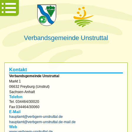
Verbandsgemeinde Unstruttal
Kontakt
Verbandsgemeinde Unstruttal
Markt 1
06632
Freyburg (Unstrut)
Sachsen-Anhalt
Telefon
Tel.
034464/30020
Fax
034464/30060
E-Mail
hauptamt@verbgem-unstruttal.de
hauptamt@verbgem-unstruttal.de-mail.de
Web
www.verbgem-unstruttal.de