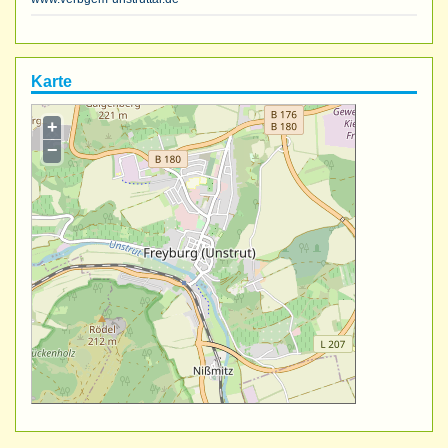
Karte
+
−