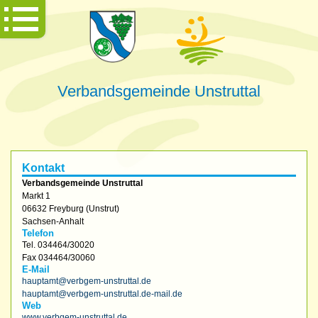
Verbandsgemeinde Unstruttal
Kontakt
Verbandsgemeinde Unstruttal
Markt 1
06632
Freyburg (Unstrut)
Sachsen-Anhalt
Telefon
Tel.
034464/30020
Fax
034464/30060
E-Mail
hauptamt@verbgem-unstruttal.de
hauptamt@verbgem-unstruttal.de-mail.de
Web
www.verbgem-unstruttal.de