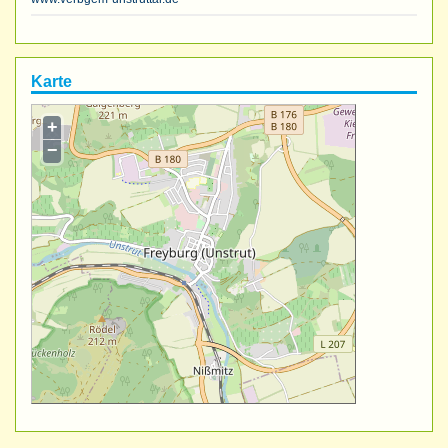
Karte
+
−