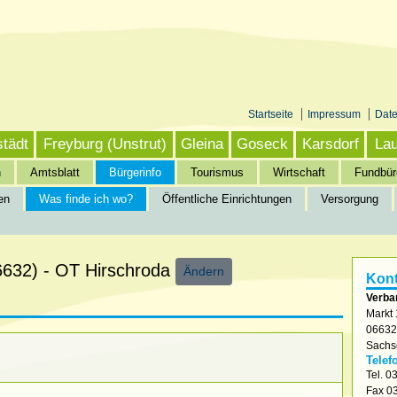
Startseite
Impressum
Dat
städt
Freyburg (Unstrut)
Gleina
Goseck
Karsdorf
Lau
n
Amtsblatt
Bürgerinfo
Tourismus
Wirtschaft
Fundbür
en
Was finde ich wo?
Öffentliche Einrichtungen
Versorgung
nfo
»
Was finde ich wo?
06632) - OT Hirschroda
Ändern
Kont
Verba
Markt 
0663
Sachs
Telef
Tel.
03
Fax
03