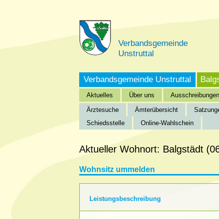
Verbandsgemeinde
Unstruttal
Verbandsgemeinde Unstruttal
Balg
Aktuelles
Über uns
Ausschreibunge
Ärztesuche
Ämterübersicht
Satzung
Schiedsstelle
Online-Wahlschein
Startseite
»
Verbandsgemeinde Unstruttal
»
Bürgeri
Aktueller Wohnort: Balgstädt (
Wohnsitz ummelden
Leistungsbeschreibung