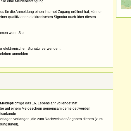
 Sie eine Meldebestätigung.
es für die Anmeldung einen Internet-Zugang eröffnet hat, können
ner qualifizierten elektronischen Signatur auch über diesen
ehmen wenn Sie
er elektronischen Signatur verwenden.
chrieben anmelden.
eldepflichtige das 16. Lebensjahr vollendet hat
 die auf einem Meldeschein gemeinsam gemeldet werden
rtsurkunde
terlagen verlangen, die zum Nachweis der Angaben dienen (zum
ungsurteil).