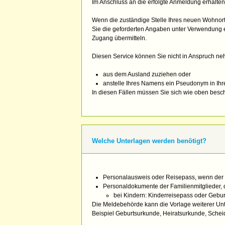
Im Anschluss an die erfolgte Anmeldung erhalten
Wenn die zuständige Stelle Ihres neuen Wohnort
Sie die geforderten Angaben unter Verwendung ei
Zugang übermitteln.
Diesen Service können Sie nicht in Anspruch n
aus dem Ausland zuziehen oder
anstelle Ihres Namens ein Pseudonym in Ihr
In diesen Fällen müssen Sie sich wie oben bes
Welche Unterlagen werden benötigt?
Personalausweis oder Reisepass, wenn der M
Personaldokumente der Familienmitglieder,
bei Kindern: Kinderreisepass oder Gebu
Die Meldebehörde kann die Vorlage weiterer Un
Beispiel Geburtsurkunde, Heiratsurkunde, Scheid