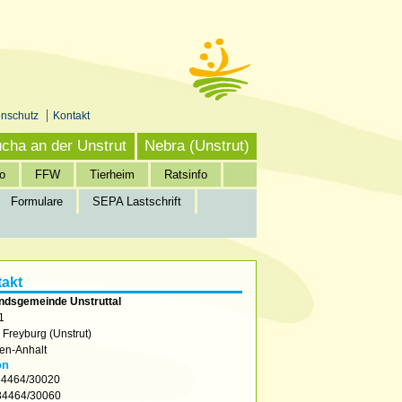
enschutz
Kontakt
cha an der Unstrut
Nebra (Unstrut)
o
FFW
Tierheim
Ratsinfo
Formulare
SEPA Lastschrift
akt
ndsgemeinde Unstruttal
1
2
Freyburg (Unstrut)
en-Anhalt
on
4464/30020
4464/30060