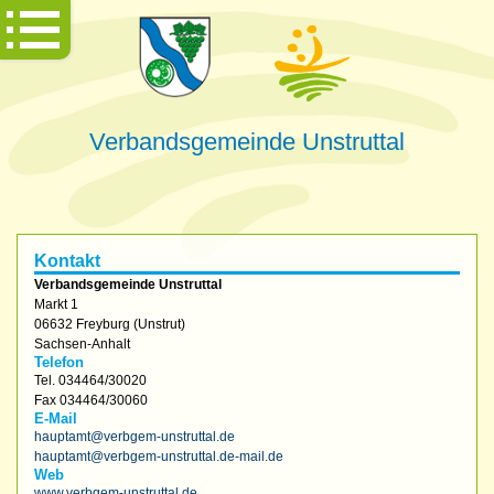
Verbandsgemeinde Unstruttal
Kontakt
Verbandsgemeinde Unstruttal
Markt 1
06632
Freyburg (Unstrut)
Sachsen-Anhalt
Telefon
Tel.
034464/30020
Fax
034464/30060
E-Mail
hauptamt@verbgem-unstruttal.de
hauptamt@verbgem-unstruttal.de-mail.de
Web
www.verbgem-unstruttal.de