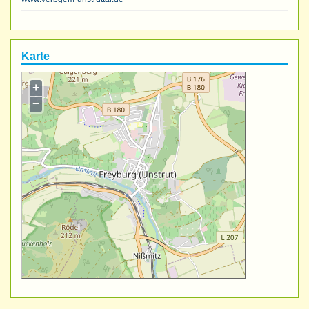
Karte
+
−