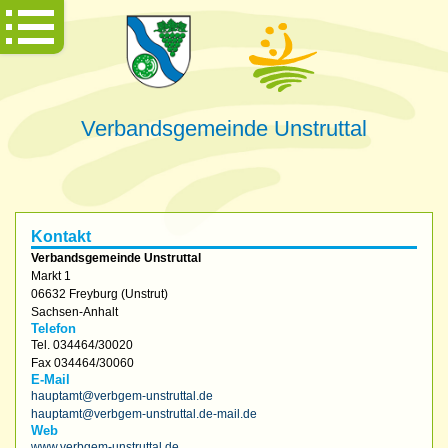
Verbandsgemeinde Unstruttal
Kontakt
Verbandsgemeinde Unstruttal
Markt 1
06632
Freyburg (Unstrut)
Sachsen-Anhalt
Telefon
Tel.
034464/30020
Fax
034464/30060
E-Mail
hauptamt@verbgem-unstruttal.de
hauptamt@verbgem-unstruttal.de-mail.de
Web
www.verbgem-unstruttal.de