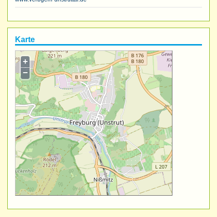
Karte
+
−