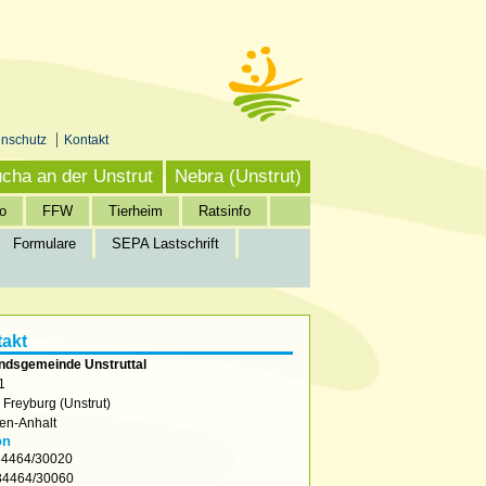
enschutz
Kontakt
cha an der Unstrut
Nebra (Unstrut)
o
FFW
Tierheim
Ratsinfo
Formulare
SEPA Lastschrift
akt
ndsgemeinde Unstruttal
1
2
Freyburg (Unstrut)
en-Anhalt
on
4464/30020
4464/30060