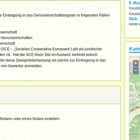
E-Mai
haupt
haupt
ie Eintragung in das Genossenschaftsregister in folgenden Fällen
Web
www.v
senschaft
n Genossenschaften
enschaft
Kart
CE – „Societas Cooperativa Europaea“) gilt als juristische
en ist. Hat die SCE ihren Sitz im Ausland, betreibt jedoch
e diese Zweigniederlassung als solche zur Eintragung in das
+
se ein Gewerbe anmelden.
−
Notarin oder eines Notars erstellen.