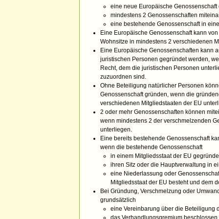
eine neue Europäische Genossenschaft
mindestens 2 Genossenschaften miteina
eine bestehende Genossenschaft in ei
Eine Europäische Genossenschaft kann von 
Wohnsitze in mindestens 2 verschiedenen Mi
Eine Europäische Genossenschaften kann a
juristischen Personen gegründet werden, w
Recht, dem die juristischen Personen unterl
zuzuordnen sind.
Ohne Beteiligung natürlicher Personen könn
Genossenschaft gründen, wenn die gründend
verschiedenen Mitgliedstaaten der EU unterl
2 oder mehr Genossenschaften können mite
wenn mindestens 2 der verschmelzenden Ge
unterliegen.
Eine bereits bestehende Genossenschaft ka
wenn die bestehende Genossenschaft
in einem Mitgliedsstaat der EU gegründe
ihren Sitz oder die Hauptverwaltung in e
eine Niederlassung oder Genossenschafts
Mitgliedsstaat der EU besteht und dem do
Bei Gründung, Verschmelzung oder Umwandlu
grundsätzlich
eine Vereinbarung über die Beteiligung d
das Verhandlungsgremium beschlossen 