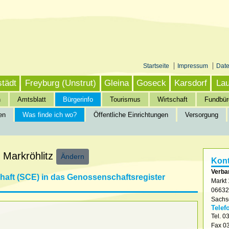
Startseite
Impressum
Dat
städt
Freyburg (Unstrut)
Gleina
Goseck
Karsdorf
Lau
n
Amtsblatt
Bürgerinfo
Tourismus
Wirtschaft
Fundbür
en
Was finde ich wo?
Öffentliche Einrichtungen
Versorgung
nfo
»
Was finde ich wo?
 Markröhlitz
Ändern
Kont
Verba
aft (SCE) in das Genossenschaftsregister
Markt 
0663
Sachs
Telef
Tel.
03
Fax
03