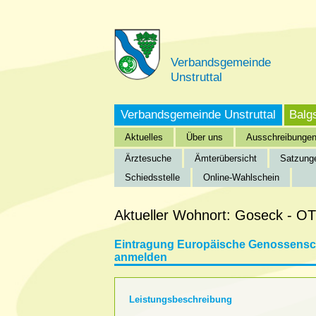
Verbandsgemeinde
Unstruttal
Verbandsgemeinde Unstruttal
Balg
Aktuelles
Über uns
Ausschreibunge
Ärztesuche
Ämterübersicht
Satzung
Schiedsstelle
Online-Wahlschein
Startseite
»
Verbandsgemeinde Unstruttal
»
Bürgeri
Aktueller Wohnort: Goseck - OT
Eintragung Europäische Genossensch
anmelden
Leistungsbeschreibung